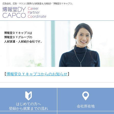
広告会社、広告・マスコミ業界の人材派遣＆人材紹介「博報堂ＤＹキャプコ」
博報堂ＤＹキャプコは
博報堂ＤＹグループの
人材派遣・人材紹介会社です。
【
博報堂ＤＹキャプコからのお知らせ
】
はじめての方へ
会社所在地
登録から就業までの流れ