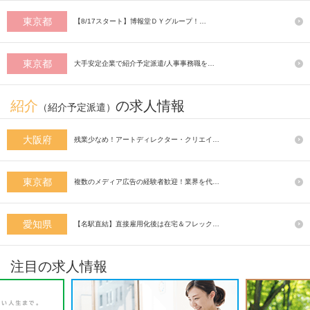
東京都
【8/17スタート】博報堂ＤＹグループ！…
東京都
大手安定企業で紹介予定派遣/人事事務職を…
紹介
の求人情報
（紹介予定派遣）
大阪府
残業少なめ！アートディレクター・クリエイ…
東京都
複数のメディア広告の経験者歓迎！業界を代…
愛知県
【名駅直結】直接雇用化後は在宅＆フレック…
注目の求人情報