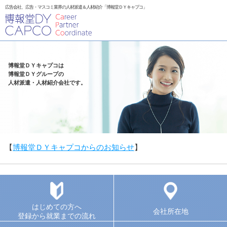
広告会社、広告・マスコミ業界の人材派遣＆人材紹介「博報堂ＤＹキャプコ」
博報堂ＤＹキャプコは
博報堂ＤＹグループの
人材派遣・人材紹介会社です。
【
博報堂ＤＹキャプコからのお知らせ
】
はじめての方へ
会社所在地
登録から就業までの流れ