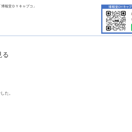
「博報堂ＤＹキャプコ」
見る
でした。