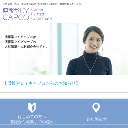
広告会社、広告・マスコミ業界の人材派遣＆人材紹介「博報堂ＤＹキャプコ」
博報堂ＤＹキャプコは
博報堂ＤＹグループの
人材派遣・人材紹介会社です。
【
博報堂ＤＹキャプコからのお知らせ
】
はじめての方へ
会社所在地
登録から就業までの流れ