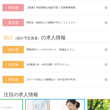
東京都
【急募】時短勤務も相談可能！営業事務経験…
東京都
得意先・媒体社との調整が中心！コミュニケ…
紹介
の求人情報
（紹介予定派遣）
東京都
博報堂DYトータルサポート。研修ありでこ…
東京都
3名募集♪30・40代活躍！大手マスコミ…
東京都
グループ会社との連携あり！給与計算や年末…
注目の求人情報