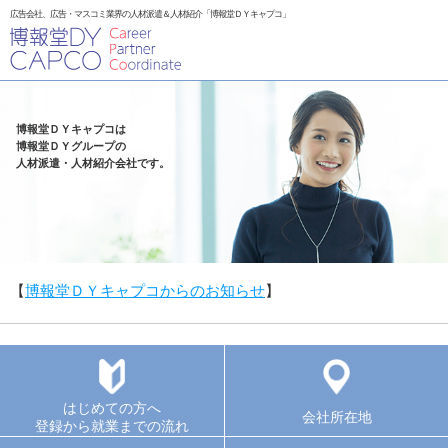
広告会社、広告・マスコミ業界の人材派遣＆人材紹介「博報堂ＤＹキャプコ」
博報堂ＤＹキャプコは
博報堂ＤＹグループの
人材派遣・人材紹介会社です。
【
博報堂ＤＹキャプコからのお知らせ
】
はじめての方へ
会社所在地
登録から就業までの流れ