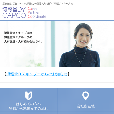
広告会社、広告・マスコミ業界の人材派遣＆人材紹介「博報堂ＤＹキャプコ」
博報堂ＤＹキャプコは
博報堂ＤＹグループの
人材派遣・人材紹介会社です。
【
博報堂ＤＹキャプコからのお知らせ
】
はじめての方へ
会社所在地
登録から就業までの流れ