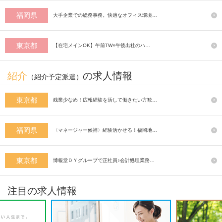
福岡県
大手企業での総務事務。快適なオフィス環境…
東京都
【在宅メインOK】午前TW×午後出社のハ…
紹介
の求人情報
（紹介予定派遣）
東京都
残業少なめ！広報経験を活して働きたい方歓…
福岡県
〈マネージャー候補〉経験活かせる！福岡地…
東京都
博報堂ＤＹグループで正社員♪会計処理業務…
注目の求人情報