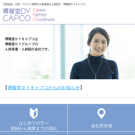
広告会社、広告・マスコミ業界の人材派遣＆人材紹介「博報堂ＤＹキャプコ」
博報堂ＤＹキャプコは
博報堂ＤＹグループの
人材派遣・人材紹介会社です。
【
博報堂ＤＹキャプコからのお知らせ
】
はじめての方へ
会社所在地
登録から就業までの流れ