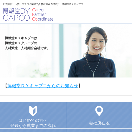
広告会社、広告・マスコミ業界の人材派遣＆人材紹介「博報堂ＤＹキャプコ」
博報堂ＤＹキャプコは
博報堂ＤＹグループの
人材派遣・人材紹介会社です。
【
博報堂ＤＹキャプコからのお知らせ
】
はじめての方へ
会社所在地
登録から就業までの流れ