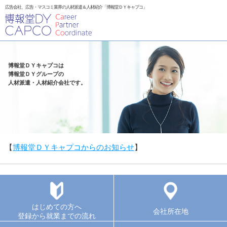
広告会社、広告・マスコミ業界の人材派遣＆人材紹介「博報堂ＤＹキャプコ」
博報堂ＤＹキャプコは
博報堂ＤＹグループの
人材派遣・人材紹介会社です。
【
博報堂ＤＹキャプコからのお知らせ
】
はじめての方へ
会社所在地
登録から就業までの流れ