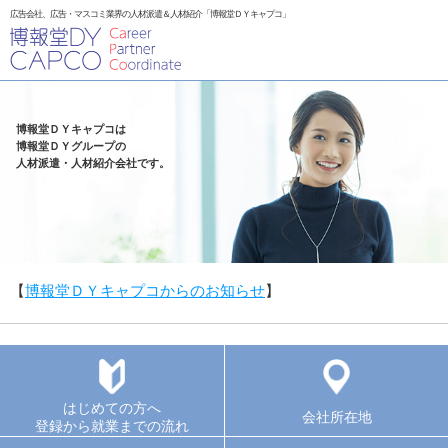
広告会社、広告・マスコミ業界の人材派遣＆人材紹介「博報堂ＤＹキャプコ」
博報堂ＤＹキャプコは
博報堂ＤＹグループの
人材派遣・人材紹介会社です。
【
博報堂ＤＹキャプコからのお知らせ
】
はじめての方へ
会社所在地
登録から就業までの流れ