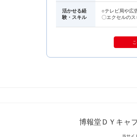
活かせる経
○テレビ局や広
験・スキル
〇エクセルのス
こ
博報堂ＤＹキャ
当サイ