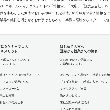
堂ＤＹホールディングス」傘下の「博報堂」「大広」「読売広告社」を
界を中心とした派遣のお仕事や紹介予定派遣、職業紹介の求人情報をご
業界の経験を活かせるお仕事はもちろん、業界未経験からスタートでき
報堂ＤＹキャプコの
はじめての方へ
長＆メリット
登録から就業までの流れ
の特長＆メリットについて
はじめての方へご登録について
内しています。
ご案内しています。
堂ＤＹキャプコの特長＆メリット
はじめての方へ登録から就業までの流
・マスコミ業界に強い
「まずは登録」ご希望の方はこちら
のフォロー体制
キャリアアップ支援
厚生も充実
働き方のしくみ
ある人気のお仕事
来社登録手続きの詳細
よくあるご質問