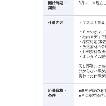
開始時期・
8月～ ※現在
期間
仕事内容
＜マスコミ業界
・ＣＭのオンエ
・社内メディア
・考査対応(考
・放送素材の管
・月例資料作成
・オンタイム報
同じ部署には当
分からない事が
携わった仕事が
応募資格・
■事務経験のあ
条件
■ＰＣ基本操作