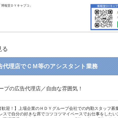
「博報堂ＤＹキャプコ」
見る
告代理店でＣＭ等のアシスタント業務
ープの広告代理店／自由な雰囲気！
験者歓迎！】上場企業のＨＤＹグループ会社での内勤スタッフ募
レスで自分の好きな席でコツコツマイペースでお仕事をしたい