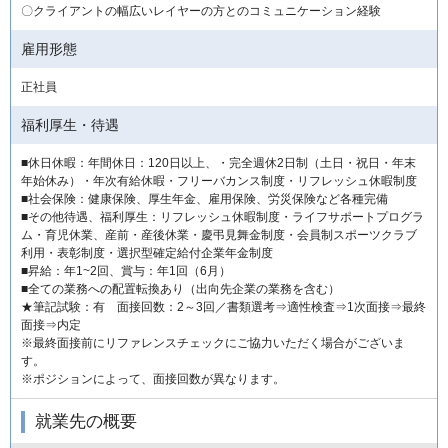
〇クライアントの幅広いレイヤーの方とのコミュニケーション経験
雇用形態
正社員
福利厚生・待遇
■休日休暇：年間休日：120日以上、・完全週休2日制（土日・祝日・年末
年始休み）・年次有給休暇・フリーバカンス制度・リフレッシュ休暇制度
■社会保険：健康保険、厚生年金、雇用保険、労災保険など各種完備
■その他待遇、福利厚生：リフレッシュ休暇制度・ライフサポートプログラ
ム・育児休業、産前・産後休業・慶弔見舞金制度・会員制スポーツクラブ
利用・表彰制度・選択型確定給付企業年金制度
■昇給：年1~2回、賞与：年1回（6月）
■全ての業務への配置転換あり（出向先企業の業務を含む）
★筆記試験：有 面接回数：2～3回／書類選考⇒適性検査⇒1次面接⇒最終
面接⇒内定
※最終面接前にリファレンスチェックにご協力いただく場合がございま
す。
※ポジションによって、面接回数が異なります。
就業先の概要