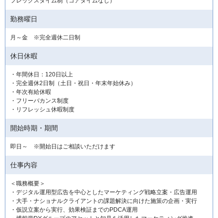
フレックスタイム制（コアタイムなし）
勤務曜日
月～金 ※完全週休二日制
休日休暇
・年間休日：120日以上
・完全週休2日制（土日・祝日・年末年始休み）
・年次有給休暇
・フリーバカンス制度
・リフレッシュ休暇制度
開始時期・期間
即日～ ※開始日はご相談いただけます
仕事内容
＜職務概要＞
・デジタル運用型広告を中心としたマーケティング戦略立案・広告運用
・大手・ナショナルクライアントの課題解決に向けた施策の企画・実行
・仮説立案から実行、効果検証までのPDCA運用