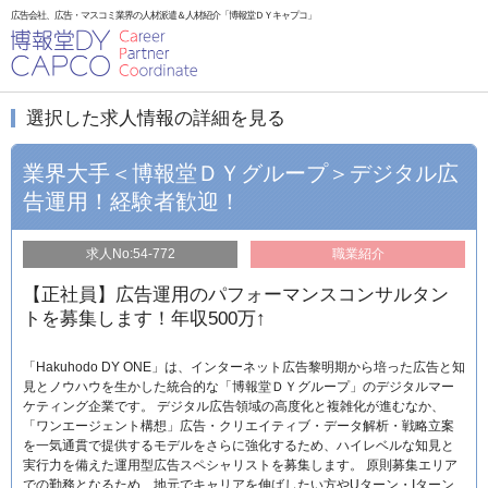
広告会社、広告・マスコミ業界の人材派遣＆人材紹介「博報堂ＤＹキャプコ」
選択した求人情報の詳細を見る
業界大手＜博報堂ＤＹグループ＞デジタル広
告運用！経験者歓迎！
求人No:54-772
職業紹介
【正社員】広告運用のパフォーマンスコンサルタン
トを募集します！年収500万↑
「Hakuhodo DY ONE」は、インターネット広告黎明期から培った広告と知
見とノウハウを生かした統合的な「博報堂ＤＹグループ」のデジタルマー
ケティング企業です。 デジタル広告領域の高度化と複雑化が進むなか、
「ワンエージェント構想」広告・クリエイティブ・データ解析・戦略立案
を一気通貫で提供するモデルをさらに強化するため、ハイレベルな知見と
実行力を備えた運用型広告スペシャリストを募集します。 原則募集エリア
での勤務となるため、地元でキャリアを伸ばしたい方やUターン・Iターン