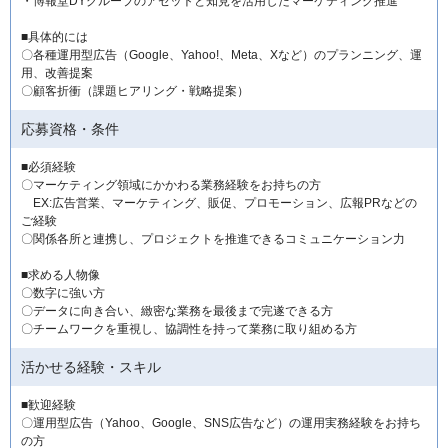
・博報堂DYグループのアセットと知見を活用したマーケティング推進
■具体的には
〇各種運用型広告（Google、Yahoo!、Meta、Xなど）のプランニング、運
用、改善提案
〇顧客折衝（課題ヒアリング・戦略提案）
応募資格・条件
■必須経験
〇マーケティング領域にかかわる業務経験をお持ちの方
EX:広告営業、マーケティング、販促、プロモーション、広報PRなどの
ご経験
〇関係各所と連携し、プロジェクトを推進できるコミュニケーション力
■求める人物像
〇数字に強い方
〇データに向き合い、緻密な業務を最後まで完遂できる方
〇チームワークを重視し、協調性を持って業務に取り組める方
活かせる経験・スキル
■歓迎経験
〇運用型広告（Yahoo、Google、SNS広告など）の運用実務経験をお持ち
の方