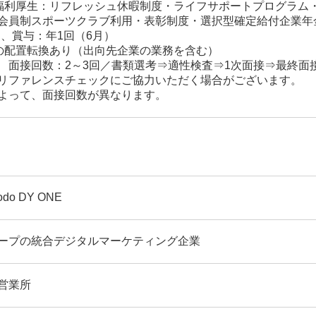
福利厚生：リフレッシュ休暇制度・ライフサポートプログラム
会員制スポーツクラブ利用・表彰制度・選択型確定給付企業年
回、賞与：年1回（6月）
の配置転換あり（出向先企業の業務を含む）
 面接回数：2～3回／書類選考⇒適性検査⇒1次面接⇒最終面
リファレンスチェックにご協力いただく場合がございます。
よって、面接回数が異なります。
do DY ONE
ープの統合デジタルマーケティング企業
営業所