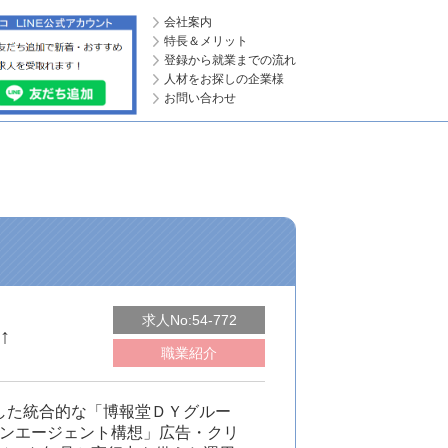
会社案内
特長＆メリット
登録から就業までの流れ
人材をお探しの企業様
お問い合わせ
求人No:54-772
↑
職業紹介
かした統合的な「博報堂ＤＹグルー
ワンエージェント構想」広告・クリ