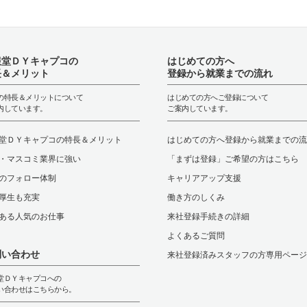
報堂ＤＹキャプコの
はじめての方へ
長＆メリット
登録から就業までの流れ
の特長＆メリットについて
はじめての方へご登録について
内しています。
ご案内しています。
堂ＤＹキャプコの特長＆メリット
はじめての方へ登録から就業までの流
・マスコミ業界に強い
「まずは登録」ご希望の方はこちら
のフォロー体制
キャリアアップ支援
厚生も充実
働き方のしくみ
ある人気のお仕事
来社登録手続きの詳細
よくあるご質問
問い合わせ
来社登録済みスタッフの方専用ページ
堂ＤＹキャプコへの
い合わせはこちらから。