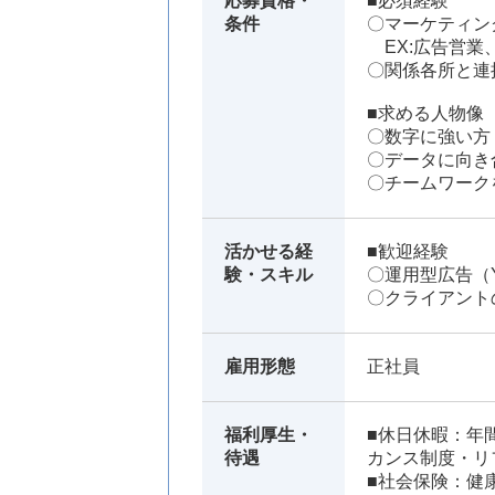
応募資格・
■必須経験
条件
〇マーケティン
EX:広告営業
〇関係各所と連
■求める人物像
〇数字に強い方
〇データに向き
〇チームワーク
活かせる経
■歓迎経験
験・スキル
〇運用型広告（Y
〇クライアント
雇用形態
正社員
福利厚生・
■休日休暇：年
待遇
カンス制度・リ
■社会保険：健