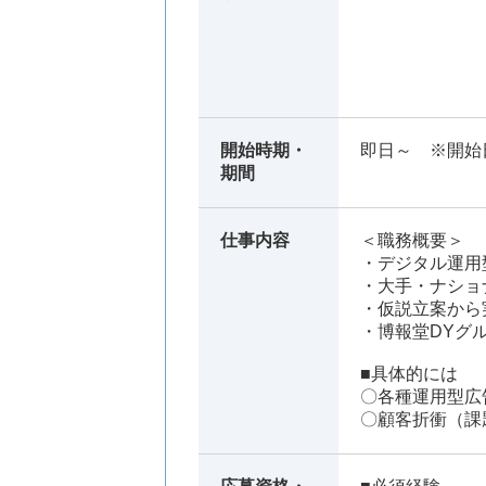
開始時期・
即日～ ※開始
期間
仕事内容
＜職務概要＞
・デジタル運用
・大手・ナショ
・仮説立案から
・博報堂DYグ
■具体的には
〇各種運用型広告
〇顧客折衝（課