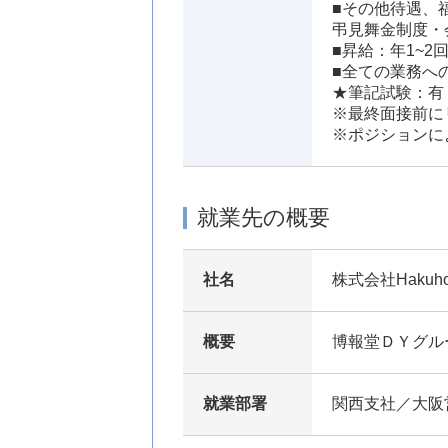
■その他待遇、
弔見舞金制度・
■昇給：年1~2
■全ての業務へ
★筆記試験：有
※最終面接前に
※ポジションに
就業先の概要
社名
株式会社Hakuho
概要
博報堂ＤＹグル
就業部署
関西支社／大阪