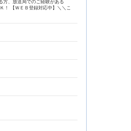
る方、放送局でのご経験がある
Ｋ！ 【ＷＥＢ登録対応中】＼＼こ