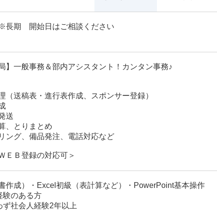
※長期 開始日はご相談ください
局】一般事務＆部内アシスタント！カンタン事務♪
理（送稿表・進行表作成、スポンサー登録）
成
発送
算、とりまとめ
リング、備品発注、電話対応など
ＷＥＢ登録の対応可＞
書作成）・Excel初級（表計算など）・PowerPoint基本操作
経験のある方
わず社会人経験2年以上