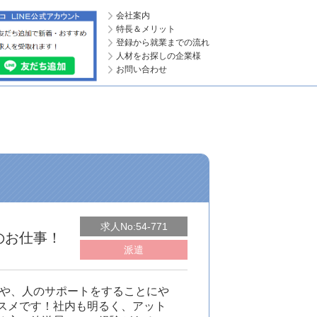
会社案内
特長＆メリット
登録から就業までの流れ
人材をお探しの企業様
お問い合わせ
求人No:54-771
のお仕事！
派遣
方や、人のサポートをすることにや
スメです！社内も明るく、アット