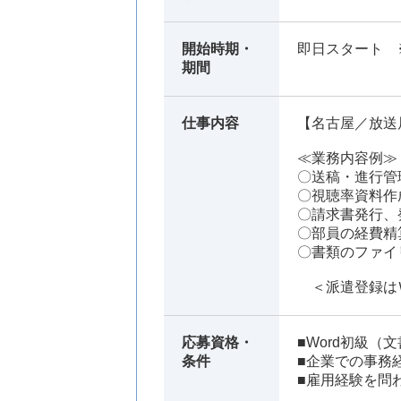
開始時期・
即日スタート 
期間
仕事内容
【名古屋／放送
≪業務内容例≫
〇送稿・進行管
〇視聴率資料作
〇請求書発行、
〇部員の経費精
〇書類のファイ
＜派遣登録は
応募資格・
■Word初級（文
条件
■企業での事務
■雇用経験を問