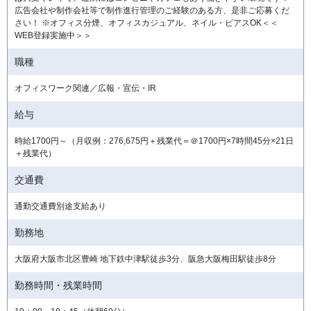
広告会社や制作会社等で制作進行管理のご経験のある方、是非ご応募くだ
さい！ ※オフィス分煙、オフィスカジュアル、ネイル・ピアスOK＜＜
WEB登録実施中＞＞
職種
オフィスワーク関連／広報・宣伝・IR
給与
時給1700円～（月収例：276,675円＋残業代＝＠1700円×7時間45分×21日
＋残業代）
交通費
通勤交通費別途支給あり
勤務地
大阪府大阪市北区豊崎 地下鉄中津駅徒歩3分、阪急大阪梅田駅徒歩8分
勤務時間・残業時間