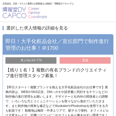
広告会社、広告・マスコミ業界の人材派遣＆人材紹介「博報堂ＤＹキャプコ」
選択した求人情報の詳細を見る
即日！大手化粧品会社／宣伝部門で制作進行
管理のお仕事！＠1700
求人No:54-770
派遣
【残り１名！】複数の有名ブランドのクリエイティ
ブ進行管理スタッフ募集！
【即日スタート！複数ブランドを抱える大手化粧品会社のお仕事です】業
務内容は、WEBやSNS広告、DMハガキや請求書に同封するチラシなどの
制作物の進行管理をお願いします。デザイナーと社内外の関係者との調整
で、いろいろな方とコミュニケーションを取りながら進めていただきま
す。また制作物の簡単な修正などでillustratorやPhotoshopを使用できる方
も歓迎です！ 勤務地は梅田・中津エリアで、駅チカで便利、オフィスビル
は大変キレイで、近隣にはコンビニやカフェもあり働きやすい環境です！