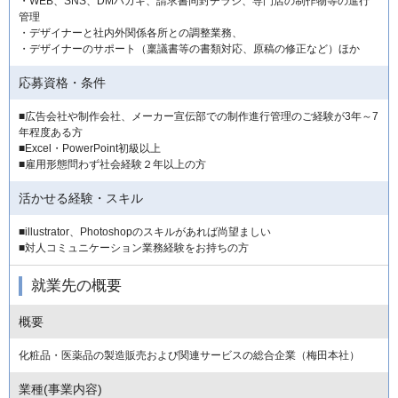
・WEB、SNS、DMハガキ、請求書同封チラシ、専門店の制作物等の進行
管理
・デザイナーと社内外関係各所との調整業務、
・デザイナーのサポート（稟議書等の書類対応、原稿の修正など）ほか
応募資格・条件
■広告会社や制作会社、メーカー宣伝部での制作進行管理のご経験が3年～7
年程度ある方
■Excel・PowerPoint初級以上
■雇用形態問わず社会経験２年以上の方
活かせる経験・スキル
■illustrator、Photoshopのスキルがあれば尚望ましい
■対人コミュニケーション業務経験をお持ちの方
就業先の概要
概要
化粧品・医薬品の製造販売および関連サービスの総合企業（梅田本社）
業種(事業内容)