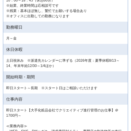
10：00～18：45（休憩60分）
※始業、終業時間は応相談可です
※残業：基本ほぼ無し、繁忙でお願いする場合あり
※オフィスに出勤しての勤務になります
勤務曜日
月～金
休日休暇
土日祝休み ※派遣先カレンダーに準ずる（2026年度：夏季休暇8/13～
14、年末年始12/30～1/4ほか）
開始時期・期間
即日スタート～長期 ※スタート日はご相談いただけます
仕事内容
即日スタート【大手化粧品会社でクリエイティブ進行管理のお仕事】＠
1700円～
≪業務内容≫