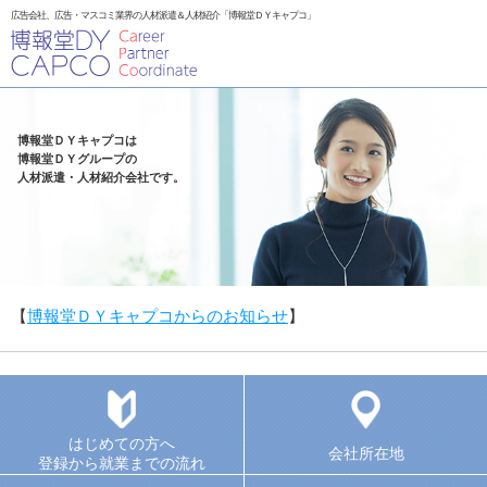
広告会社、広告・マスコミ業界の人材派遣＆人材紹介「博報堂ＤＹキャプコ」
博報堂ＤＹキャプコは
博報堂ＤＹグループの
人材派遣・人材紹介会社です。
【
博報堂ＤＹキャプコからのお知らせ
】
はじめての方へ
会社所在地
登録から就業までの流れ