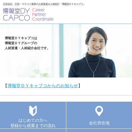
広告会社、広告・マスコミ業界の人材派遣＆人材紹介「博報堂ＤＹキャプコ」
博報堂ＤＹキャプコは
博報堂ＤＹグループの
人材派遣・人材紹介会社です。
【
博報堂ＤＹキャプコからのお知らせ
】
はじめての方へ
会社所在地
登録から就業までの流れ