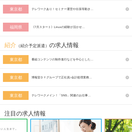
東京都
テレワークあり！セミナー運営や出張等動き…
福岡県
《7月スタート》Linuxの経験が活かせ…
紹介
の求人情報
（紹介予定派遣）
東京都
番組コンテンツの制作進行などを中心とした…
東京都
博報堂ＤＹグループで正社員♪会計処理業務…
東京都
テレワークメイン！「SNS」関連のお仕事…
注目の求人情報