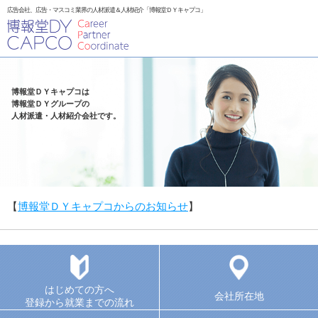
広告会社、広告・マスコミ業界の人材派遣＆人材紹介「博報堂ＤＹキャプコ」
博報堂ＤＹキャプコは
博報堂ＤＹグループの
人材派遣・人材紹介会社です。
【
博報堂ＤＹキャプコからのお知らせ
】
はじめての方へ
会社所在地
登録から就業までの流れ