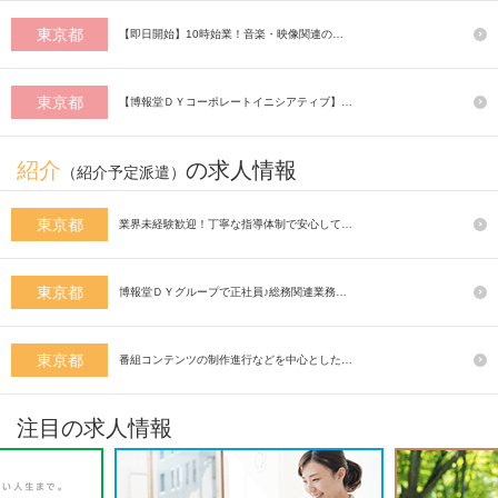
東京都
【即日開始】10時始業！音楽・映像関連の…
東京都
【博報堂ＤＹコーポレートイニシアティブ】…
紹介
の求人情報
（紹介予定派遣）
東京都
業界未経験歓迎！丁寧な指導体制で安心して…
東京都
博報堂ＤＹグループで正社員♪総務関連業務…
東京都
番組コンテンツの制作進行などを中心とした…
注目の求人情報