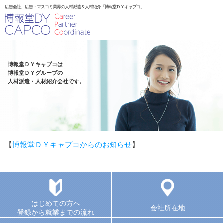
広告会社、広告・マスコミ業界の人材派遣＆人材紹介「博報堂ＤＹキャプコ」
博報堂ＤＹキャプコは
博報堂ＤＹグループの
人材派遣・人材紹介会社です。
【
博報堂ＤＹキャプコからのお知らせ
】
はじめての方へ
会社所在地
登録から就業までの流れ