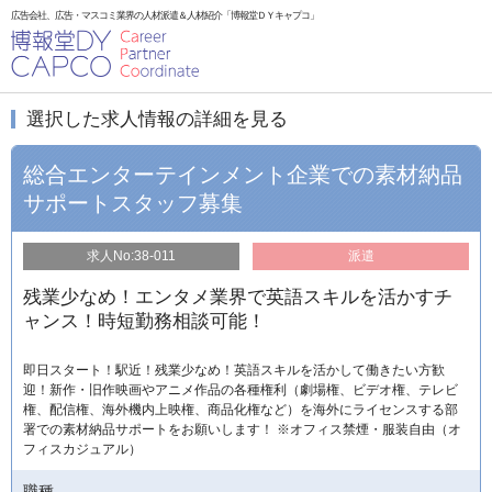
広告会社、広告・マスコミ業界の人材派遣＆人材紹介「博報堂ＤＹキャプコ」
選択した求人情報の詳細を見る
総合エンターテインメント企業での素材納品
サポートスタッフ募集
求人No:38-011
派遣
残業少なめ！エンタメ業界で英語スキルを活かすチ
ャンス！時短勤務相談可能！
即日スタート！駅近！残業少なめ！英語スキルを活かして働きたい方歓
迎！新作・旧作映画やアニメ作品の各種権利（劇場権、ビデオ権、テレビ
権、配信権、海外機内上映権、商品化権など）を海外にライセンスする部
署での素材納品サポートをお願いします！ ※オフィス禁煙・服装自由（オ
フィスカジュアル）
職種