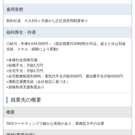
雇用形態
契約社員 ※入社6ヶ⽉後から正社員登⽤制度有り
福利厚生・待遇
◎給与：年俸4,044,000円～（固定残業代30時間分/月込、超えた分は別途
支給、スキル・経験により変動)
○各種社会保険完備
○役職手当：月額1万円
○住宅手当：月額1万円
○在宅勤務制度利用時：電気代手当月額3000円、通信費手当月額4000円
○通勤交通費支給（会社規定に基づき）
○資格取得支援制度あり
就業先の概要
概要
SNSマーケティングで確かな実績があり、業務拡大中の企業
業種(事業内容)