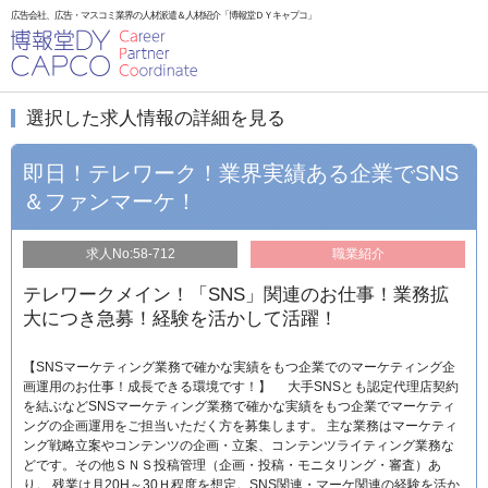
広告会社、広告・マスコミ業界の人材派遣＆人材紹介「博報堂ＤＹキャプコ」
選択した求人情報の詳細を見る
即日！テレワーク！業界実績ある企業でSNS
＆ファンマーケ！
求人No:58-712
職業紹介
テレワークメイン！「SNS」関連のお仕事！業務拡
大につき急募！経験を活かして活躍！
【SNSマーケティング業務で確かな実績をもつ企業でのマーケティング企
画運用のお仕事！成長できる環境です！】 大手SNSとも認定代理店契約
を結ぶなどSNSマーケティング業務で確かな実績をもつ企業でマーケティ
ングの企画運用をご担当いただく方を募集します。 主な業務はマーケティ
ング戦略立案やコンテンツの企画・立案、コンテンツライティング業務な
どです。その他ＳＮＳ投稿管理（企画・投稿・モニタリング・審査）あ
り。 残業は月20H～30Ｈ程度を想定。SNS関連・マーケ関連の経験を活か