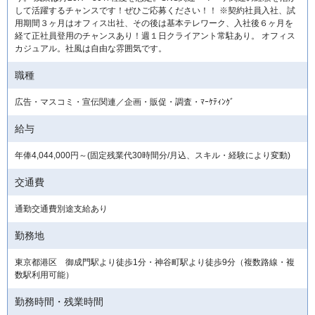
して活躍するチャンスです！ぜひご応募ください！！ ※契約社員入社、試
用期間３ヶ月はオフィス出社、その後は基本テレワーク、入社後６ヶ月を
経て正社員登用のチャンスあり！週１日クライアント常駐あり。 オフィス
カジュアル。社風は自由な雰囲気です。
職種
広告・マスコミ・宣伝関連／企画・販促・調査・ﾏｰｹﾃｨﾝｸﾞ
給与
年俸4,044,000円～(固定残業代30時間分/月込、スキル・経験により変動)
交通費
通勤交通費別途支給あり
勤務地
東京都港区 御成門駅より徒歩1分・神谷町駅より徒歩9分（複数路線・複
数駅利用可能）
勤務時間・残業時間