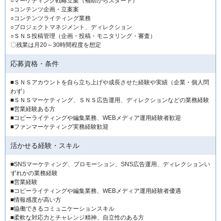
○マーケティング戦略立案（補助からスタート）
○コンテンツ企画・立案案
○コンテンツライティング業務
○プロジェクトマネジメント、ディレクション
○ＳＮＳ投稿管理（企画・投稿・モニタリング・審査）
〇残業は月20～30時間程度を想定
応募資格・条件
■ＳＮＳアカウントを自ら立ち上げや成長させた経験や実績（企業・個人問
わず）
■ＳＮＳマーケティング、ＳＮＳ広告運用、ディレクションなどの業務経験
■営業経験ある方
■コピーライティングや編集業務、WEBメディア運用経験者歓迎
■ファンマーケティング実務経験歓迎
活かせる経験・スキル
■SNSマーケティング、プロモーション、SNS広告運用、ディレクションい
ずれかの業務経験
■営業経験
■コピーライティングや編集業務、WEBメディア運用経験者優遇
■情報感度が高い方
■協働できるコミュニケーションスキル
■柔軟な対応力とチャレンジ精神、自立性のある方