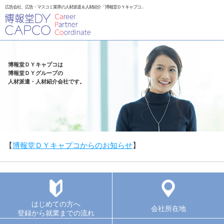
広告会社、広告・マスコミ業界の人材派遣＆人材紹介「博報堂ＤＹキャプコ」
博報堂ＤＹキャプコは
博報堂ＤＹグループの
人材派遣・人材紹介会社です。
【
博報堂ＤＹキャプコからのお知らせ
】
はじめての方へ
会社所在地
登録から就業までの流れ