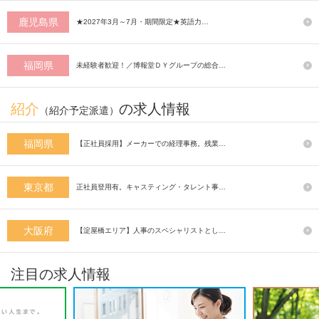
鹿児島県
★2027年3月～7月・期間限定★英語力…
福岡県
未経験者歓迎！／博報堂ＤＹグループの総合…
紹介
の求人情報
（紹介予定派遣）
福岡県
【正社員採用】メーカーでの経理事務。残業…
東京都
正社員登用有。キャスティング・タレント事…
大阪府
【淀屋橋エリア】人事のスペシャリストとし…
注目の求人情報