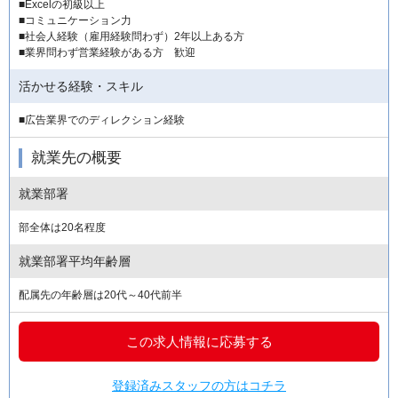
■Excelの初級以上
■コミュニケーション力
■社会人経験（雇用経験問わず）2年以上ある方
■業界問わず営業経験がある方 歓迎
活かせる経験・スキル
■広告業界でのディレクション経験
就業先の概要
就業部署
部全体は20名程度
就業部署平均年齢層
配属先の年齢層は20代～40代前半
この求人情報に応募する
登録済みスタッフの方はコチラ