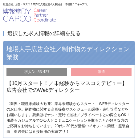
広告会社、広告・マスコミ業界の人材派遣＆人材紹介「博報堂ＤＹキャプコ」
選択した求人情報の詳細を見る
地場大手広告会社／制作物のディレクション
業務
求人No:53-427
派遣
【10月スタート！／未経験からマスコミデビュー】
広告会社でのWebディレクター
〈業界・職種未経験大歓迎〉業界未経験からスタート！WEBディレクター
のお仕事。制作物に関する企画提案やスケジュール調整・進行管理などを
お願いします。残業ほぼナシ・定時で退社／プライベートとの両立もOK！
服装もカジュアルでOK♪人とコミュニケーションを取ることが好きな方の
ご応募をお待ちしています。20代～30代が活躍中♪*オフィス禁煙・服装自
由 ※過去には直接雇用の実績アリ！