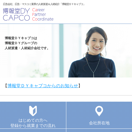
広告会社、広告・マスコミ業界の人材派遣＆人材紹介「博報堂ＤＹキャプコ」
博報堂ＤＹキャプコは
博報堂ＤＹグループの
人材派遣・人材紹介会社です。
【
博報堂ＤＹキャプコからのお知らせ
】
はじめての方へ
会社所在地
登録から就業までの流れ