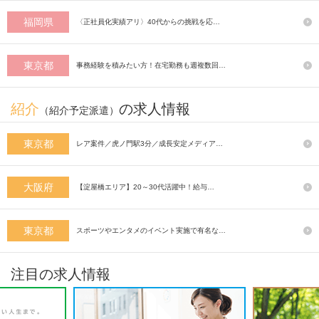
福岡県
〈正社員化実績アリ〉40代からの挑戦を応…
東京都
事務経験を積みたい方！在宅勤務も週複数回…
紹介
の求人情報
（紹介予定派遣）
東京都
レア案件／虎ノ門駅3分／成長安定メディア…
大阪府
【淀屋橋エリア】20～30代活躍中！給与…
東京都
スポーツやエンタメのイベント実施で有名な…
注目の求人情報