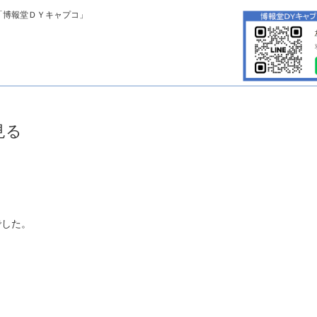
「博報堂ＤＹキャプコ」
見る
でした。