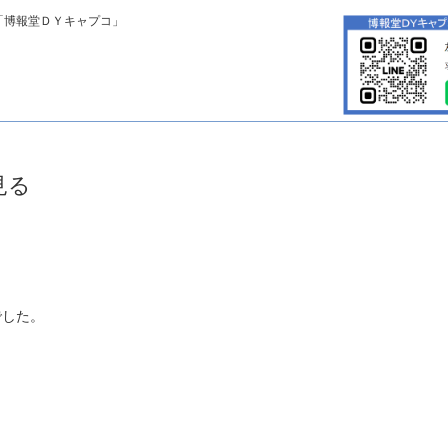
「博報堂ＤＹキャプコ」
見る
でした。