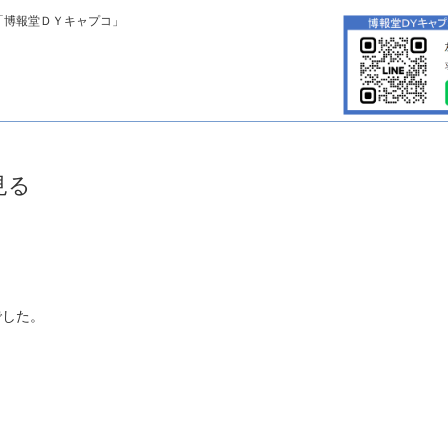
「博報堂ＤＹキャプコ」
見る
でした。