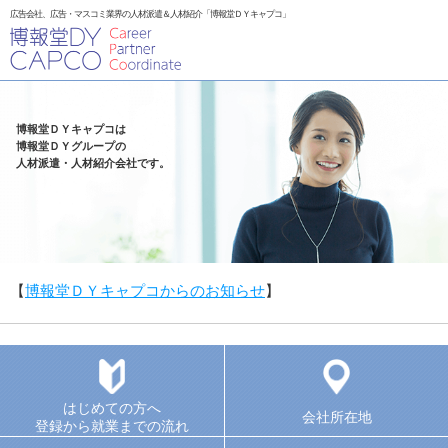
広告会社、広告・マスコミ業界の人材派遣＆人材紹介「博報堂ＤＹキャプコ」
博報堂ＤＹキャプコは
博報堂ＤＹグループの
人材派遣・人材紹介会社です。
【
博報堂ＤＹキャプコからのお知らせ
】
はじめての方へ
会社所在地
登録から就業までの流れ