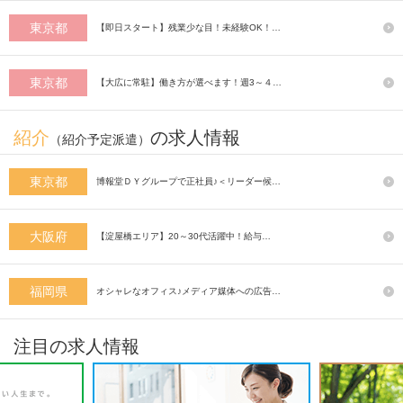
東京都
【即日スタート】残業少な目！未経験OK！…
東京都
【大広に常駐】働き方が選べます！週3～４…
紹介
の求人情報
（紹介予定派遣）
東京都
博報堂ＤＹグループで正社員♪＜リーダー候…
大阪府
【淀屋橋エリア】20～30代活躍中！給与…
福岡県
オシャレなオフィス♪メディア媒体への広告…
注目の求人情報