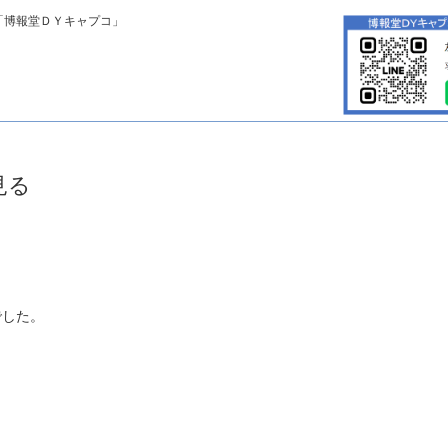
「博報堂ＤＹキャプコ」
見る
でした。