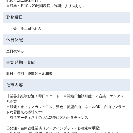
9:30～18:15(休憩1ｈ)
※残業：月10～20時間程度（時期により波あり）
勤務曜日
月～金 ※土日祝休み
休日休暇
土日祝休み
開始時期・期間
即日～長期 ※開始日応相談
仕事内容
【業界未経験歓迎！即日スタート ※開始日相談可能※／音楽・エンタメ
系企業】
※服装：オフィスカジュアル、髪色・髪型自由、ネイルOK！自由でフラッ
トな雰囲気の職場です!
※有名アーティストの商品制作に関われるチャンス！
〇発注・在庫管理業務（データインプット・各種素材手配）