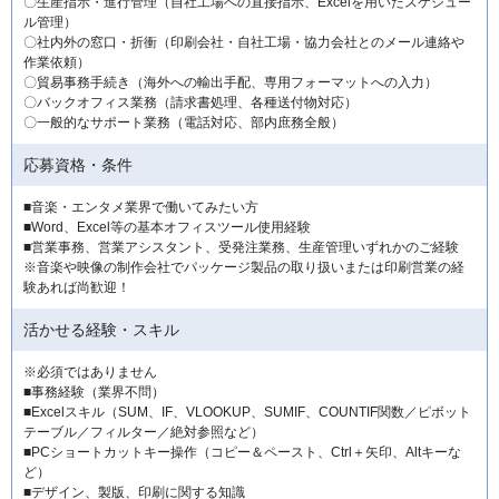
〇生産指示・進行管理（自社工場への直接指示、Excelを用いたスケジュー
ル管理）
〇社内外の窓口・折衝（印刷会社・自社工場・協力会社とのメール連絡や
作業依頼）
〇貿易事務手続き（海外への輸出手配、専用フォーマットへの入力）
〇バックオフィス業務（請求書処理、各種送付物対応）
〇一般的なサポート業務（電話対応、部内庶務全般）
応募資格・条件
■音楽・エンタメ業界で働いてみたい方
■Word、Excel等の基本オフィスツール使用経験
■営業事務、営業アシスタント、受発注業務、生産管理いずれかのご経験
※音楽や映像の制作会社でパッケージ製品の取り扱いまたは印刷営業の経
験あれば尚歓迎！
活かせる経験・スキル
※必須ではありません
■事務経験（業界不問）
■Excelスキル（SUM、IF、VLOOKUP、SUMIF、COUNTIF関数／ピボット
テーブル／フィルター／絶対参照など）
■PCショートカットキー操作（コピー＆ペースト、Ctrl＋矢印、Altキーな
ど）
■デザイン、製版、印刷に関する知識