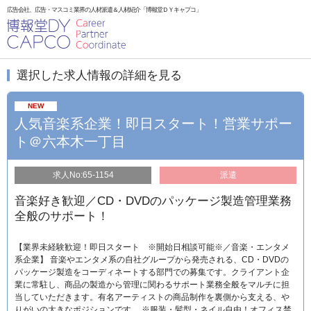
広告会社、広告・マスコミ業界の人材派遣＆人材紹介「博報堂ＤＹキャプコ」
選択した求人情報の詳細を見る
NEW
人気音楽系企業！即日スタート！営業サポー
ト＠六本木一丁目
求人No:65-1154
派遣
音楽好き歓迎／CD・DVDのパッケージ製造管理業務
全般のサポート！
【業界未経験歓迎！即日スタート ※開始日相談可能※／音楽・エンタメ
系企業】 音楽やエンタメ系の自社グループから発売される、CD・DVDの
パッケージ製造をコーディネートする部門での募集です。クライアント企
業に常駐し、商品の製造から管理に関わるサポート業務全般をマルチに担
当していただきます。有名アーティストの商品制作を裏側から支える、や
りがいの大きなポジションです。 ※服装・髪型・ネイル自由！オフィス禁