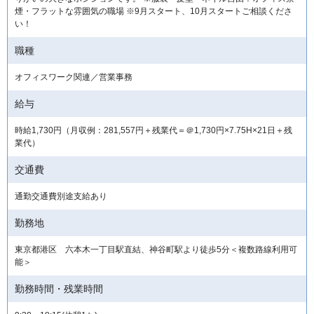
煙・フラットな雰囲気の職場 ※9月スタート、10月スタートご相談くださ
い！
職種
オフィスワーク関連／営業事務
給与
時給1,730円（月収例：281,557円＋残業代＝＠1,730円×7.75H×21日＋残
業代）
交通費
通勤交通費別途支給あり
勤務地
東京都港区 六本木一丁目駅直結、神谷町駅より徒歩5分＜複数路線利用可
能＞
勤務時間・残業時間