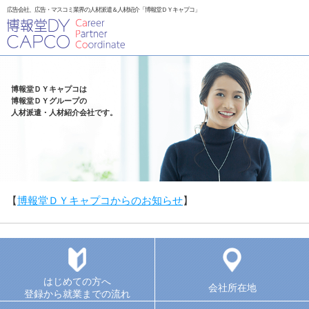
広告会社、広告・マスコミ業界の人材派遣＆人材紹介「博報堂ＤＹキャプコ」
博報堂ＤＹキャプコは
博報堂ＤＹグループの
人材派遣・人材紹介会社です。
【
博報堂ＤＹキャプコからのお知らせ
】
はじめての方へ
会社所在地
登録から就業までの流れ