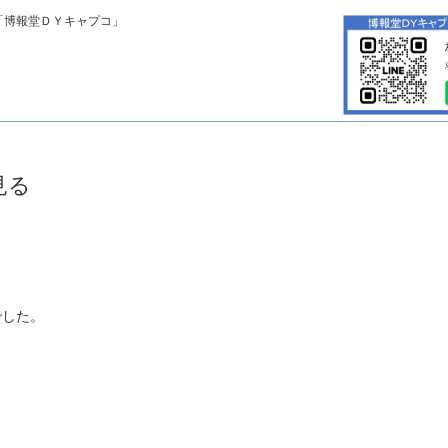
「博報堂ＤＹキャプコ」
見る
でした。