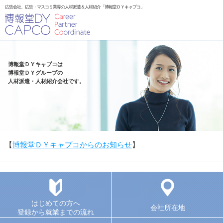
広告会社、広告・マスコミ業界の人材派遣＆人材紹介「博報堂ＤＹキャプコ」
博報堂ＤＹキャプコは
博報堂ＤＹグループの
人材派遣・人材紹介会社です。
【
博報堂ＤＹキャプコからのお知らせ
】
はじめての方へ
会社所在地
登録から就業までの流れ