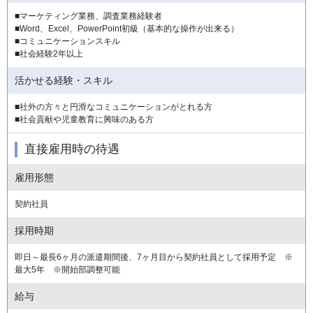
■マーケティング業務、調査業務経験者
■Word、Excel、PowerPoint初級（基本的な操作が出来る）
■コミュニケーションスキル
■社会経験2年以上
活かせる経験・スキル
■社外の方々と円滑なコミュニケーションがとれる方
■社会貢献や児童教育に興味のある方
直接雇用時の待遇
雇用形態
契約社員
採用時期
即日～最長6ヶ月の派遣期間後、7ヶ月目から契約社員として採用予定 ※
最大5年 ※開始部調整可能
給与