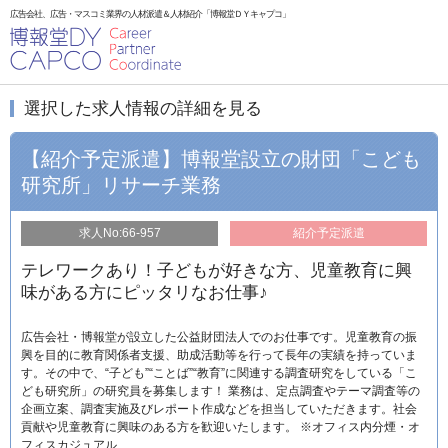
広告会社、広告・マスコミ業界の人材派遣＆人材紹介「博報堂ＤＹキャプコ」
選択した求人情報の詳細を見る
【紹介予定派遣】博報堂設立の財団「こども
研究所」リサーチ業務
求人No:66-957
紹介予定派遣
テレワークあり！子どもが好きな方、児童教育に興
味がある方にピッタリなお仕事♪
広告会社・博報堂が設立した公益財団法人でのお仕事です。児童教育の振
興を目的に教育関係者支援、助成活動等を行って長年の実績を持っていま
す。その中で、“子ども”“ことば”“教育”に関連する調査研究をしている「こ
ども研究所」の研究員を募集します！ 業務は、定点調査やテーマ調査等の
企画立案、調査実施及びレポート作成などを担当していただきます。社会
貢献や児童教育に興味のある方を歓迎いたします。 ※オフィス内分煙・オ
フィスカジュアル