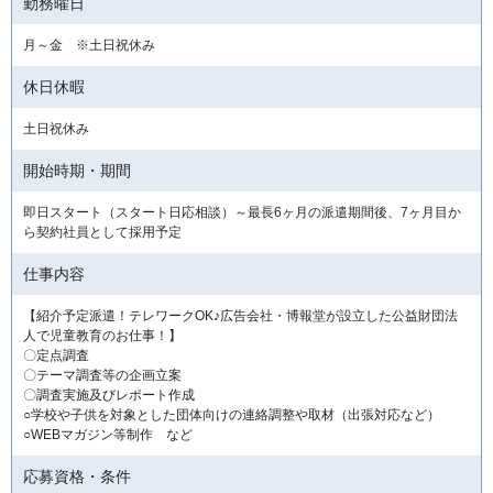
勤務曜日
月～金 ※土日祝休み
休日休暇
土日祝休み
開始時期・期間
即日スタート（スタート日応相談）～最長6ヶ月の派遣期間後、7ヶ月目か
ら契約社員として採用予定
仕事内容
【紹介予定派遣！テレワークOK♪広告会社・博報堂が設立した公益財団法
人で児童教育のお仕事！】
〇定点調査
〇テーマ調査等の企画立案
〇調査実施及びレポート作成
○学校や子供を対象とした団体向けの連絡調整や取材（出張対応など）
○WEBマガジン等制作 など
応募資格・条件