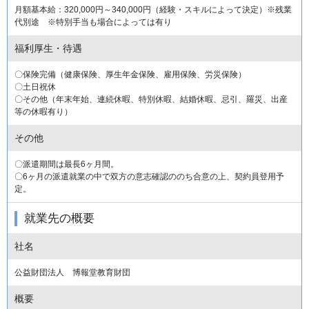
月額基本給：320,000円～340,000円（経験・スキルによって決定）※残業
代別途 ※特別手当も場合によっては有り
福利厚生・待遇
〇保険完備（健康保険、厚生年金保険、雇用保険、労災保険）
〇土日祝休
〇その他（年末年始、連続休暇、特別休暇、結婚休暇、忌引、羅災、出産
等の休暇有り）
その他
〇派遣期間は最長6ヶ月間。
〇6ヶ月の派遣就業の中で双方の意志確認ののち合意の上、契約員登用予
定。
就業先の概要
社名
公益財団法人 博報堂教育財団
概要