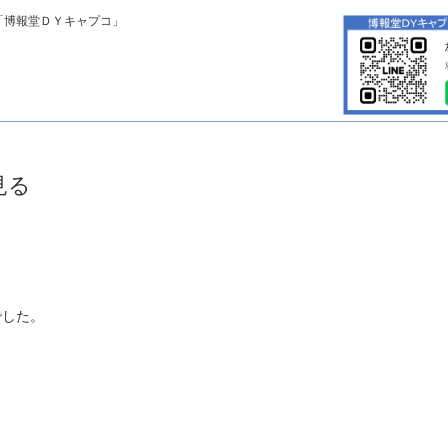
「博報堂ＤＹキャプコ」
見る
でした。