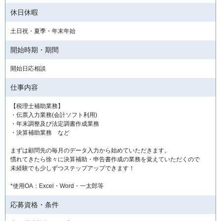
休日休暇
土日祝・夏季・年末年始
開始時期・期間
開始日応相談
仕事内容
【税理士補助業務】
・伝票入力業務(会計ソフト利用)
・年末調整及び法定調書作成業務
・決算補助業務 など
まずは顧問先の毎月のデータ入力から始めていただきます。
慣れてきたら徐々に決算補助・申告書作成の業務を覚えていただくので
未経験でも少しずつステップアップできます！
*使用OA：Excel・Word・一太郎等
応募資格・条件