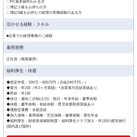
〇PC基本操作わかる方
〇簿記２級をお持ちの方
〇簿記3級をお持ちで経理の実務経験のある方
活かせる経験・スキル
■企業での経理事務のご経験
雇用形態
正社員（無期雇用）
福利厚生・待遇
◆想定年収：300万～800万円（月給240千円～）
◆賞与：年2回（年3ヶ月実績）+決算賞与支給実績あり
◆昇給：年1回
◆休日：週休二日制(土日)・祝日・年末年始・夏季休暇
◆休暇：慶弔休暇・有給休暇・育児休業取得実績あり
◆通勤交通費：全額支給
◆加入保険：雇用保険・労災保険・健康保険・厚生年金
◆福利厚生：財産形成補助制度・福利厚生クラブ加入・年1回の慰安旅行
(国内及び国外)