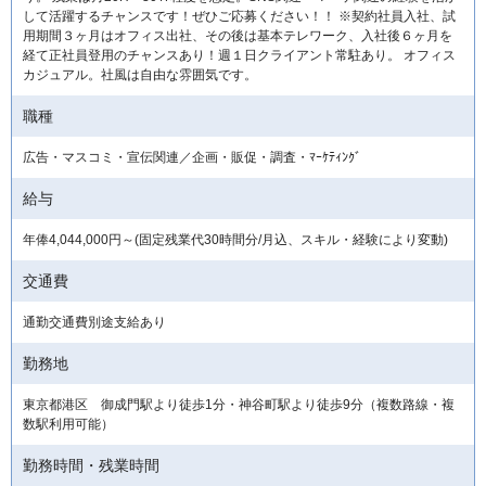
して活躍するチャンスです！ぜひご応募ください！！ ※契約社員入社、試
用期間３ヶ月はオフィス出社、その後は基本テレワーク、入社後６ヶ月を
経て正社員登用のチャンスあり！週１日クライアント常駐あり。 オフィス
カジュアル。社風は自由な雰囲気です。
職種
広告・マスコミ・宣伝関連／企画・販促・調査・ﾏｰｹﾃｨﾝｸﾞ
給与
年俸4,044,000円～(固定残業代30時間分/月込、スキル・経験により変動)
交通費
通勤交通費別途支給あり
勤務地
東京都港区 御成門駅より徒歩1分・神谷町駅より徒歩9分（複数路線・複
数駅利用可能）
勤務時間・残業時間