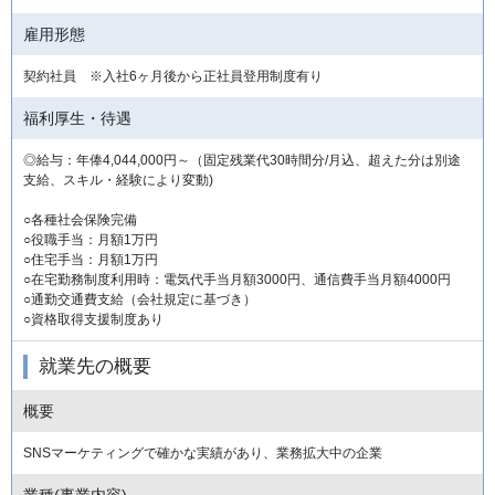
雇用形態
契約社員 ※入社6ヶ⽉後から正社員登⽤制度有り
福利厚生・待遇
◎給与：年俸4,044,000円～（固定残業代30時間分/月込、超えた分は別途
支給、スキル・経験により変動)
○各種社会保険完備
○役職手当：月額1万円
○住宅手当：月額1万円
○在宅勤務制度利用時：電気代手当月額3000円、通信費手当月額4000円
○通勤交通費支給（会社規定に基づき）
○資格取得支援制度あり
就業先の概要
概要
SNSマーケティングで確かな実績があり、業務拡大中の企業
業種(事業内容)