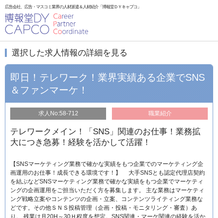
広告会社、広告・マスコミ業界の人材派遣＆人材紹介「博報堂ＤＹキャプコ」
選択した求人情報の詳細を見る
即日！テレワーク！業界実績ある企業でSNS
＆ファンマーケ！
求人No:58-712
職業紹介
テレワークメイン！「SNS」関連のお仕事！業務拡
大につき急募！経験を活かして活躍！
【SNSマーケティング業務で確かな実績をもつ企業でのマーケティング企
画運用のお仕事！成長できる環境です！】 大手SNSとも認定代理店契約
を結ぶなどSNSマーケティング業務で確かな実績をもつ企業でマーケティ
ングの企画運用をご担当いただく方を募集します。 主な業務はマーケティ
ング戦略立案やコンテンツの企画・立案、コンテンツライティング業務な
どです。その他ＳＮＳ投稿管理（企画・投稿・モニタリング・審査）あ
り。 残業は月20H～30Ｈ程度を想定。SNS関連・マーケ関連の経験を活か