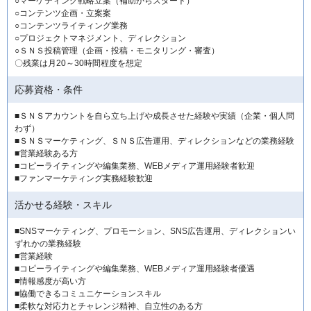
○マーケティング戦略立案（補助からスタート）
○コンテンツ企画・立案案
○コンテンツライティング業務
○プロジェクトマネジメント、ディレクション
○ＳＮＳ投稿管理（企画・投稿・モニタリング・審査）
〇残業は月20～30時間程度を想定
応募資格・条件
■ＳＮＳアカウントを自ら立ち上げや成長させた経験や実績（企業・個人問
わず）
■ＳＮＳマーケティング、ＳＮＳ広告運用、ディレクションなどの業務経験
■営業経験ある方
■コピーライティングや編集業務、WEBメディア運用経験者歓迎
■ファンマーケティング実務経験歓迎
活かせる経験・スキル
■SNSマーケティング、プロモーション、SNS広告運用、ディレクションい
ずれかの業務経験
■営業経験
■コピーライティングや編集業務、WEBメディア運用経験者優遇
■情報感度が高い方
■協働できるコミュニケーションスキル
■柔軟な対応力とチャレンジ精神、自立性のある方